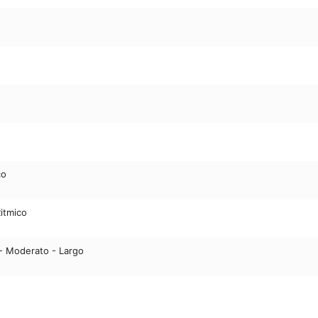
co
Ritmico
- Moderato - Largo