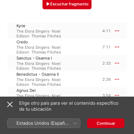
Escuchar fragmento
Kyrie
4:11
The Elora Singers
·
Noel
Edison
·
Thomas Fitches
Credo
7:11
The Elora Singers
·
Noel
Edison
·
Thomas Fitches
Sanctus - Osanna I
2:33
The Elora Singers
·
Noel
Edison
·
Thomas Fitches
Benedictus - Osanna II
2:26
The Elora Singers
·
Noel
Edison
·
Thomas Fitches
Agnus Dei
3:54
The Elora Singers
·
Noel
Edison
·
Thomas Fitches
Elige otro país para ver el contenido específico
de tu ubicación
1 de noviembre de 2010

Estados Unidos (Español
Continuar
5 piezas, 20 minutos

México)
℗ 2010 Naxos