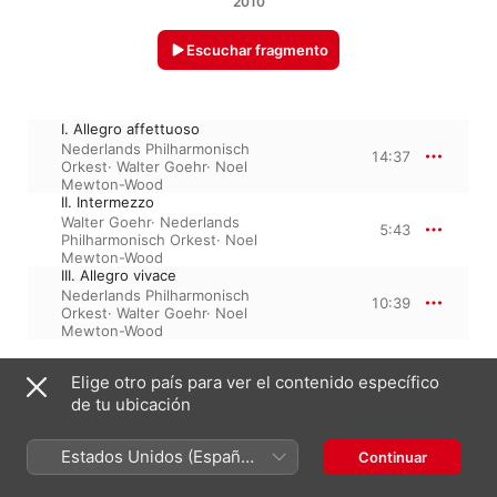
2010
Escuchar fragmento
I. Allegro affettuoso
Nederlands Philharmonisch
14:37
Orkest
·
Walter Goehr
·
Noel
Mewton-Wood
II. Intermezzo
Walter Goehr
·
Nederlands
5:43
Philharmonisch Orkest
·
Noel
Mewton-Wood
III. Allegro vivace
Nederlands Philharmonisch
10:39
Orkest
·
Walter Goehr
·
Noel
Mewton-Wood
Elige otro país para ver el contenido específico
4 de diciembre de 2010

de tu ubicación
3 piezas, 31 minutos

℗ 2010 Astorg Records
Estados Unidos (Español
Continuar
México)