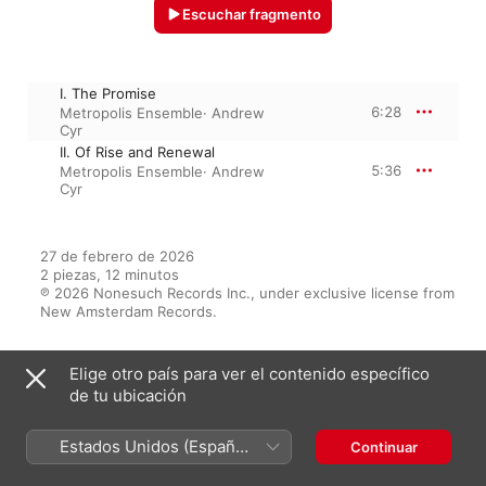
Escuchar fragmento
I. The Promise
6:28
Metropolis Ensemble
·
Andrew
Cyr
II. Of Rise and Renewal
5:36
Metropolis Ensemble
·
Andrew
Cyr
27 de febrero de 2026

2 piezas, 12 minutos

℗ 2026 Nonesuch Records Inc., under exclusive license from 
New Amsterdam Records.
Elige otro país para ver el contenido específico
Del álbum
de tu ubicación
Estados Unidos (Español
Continuar
México)
Sarah Kirkland Snider: Forward