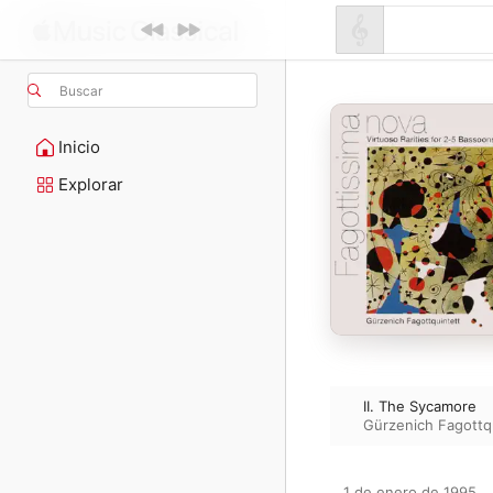
Buscar
Inicio
Explorar
II. The Sycamore
Gürzenich Fagottq
1 de enero de 1995
