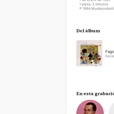
1 pieza, 2 minutos

℗ 1994 Musikprodukt
Del álbum
Fago
Gürze
En esta grabaci