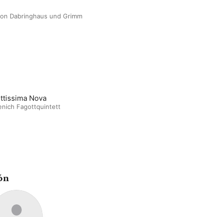
ion Dabringhaus und Grimm
ttissima Nova
nich Fagottquintett
ón