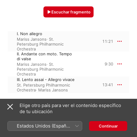
Escuchar fragmento
I. Non allegro
Mariss Jansons
·
St.
11:21
Petersburg Philharmonic
Orchestra
II. Andante con moto. Tempo
di valse
9:30
Mariss Jansons
·
St.
Petersburg Philharmonic
Orchestra
III. Lento assai - Allegro vivace
13:41
St. Petersburg Philharmonic
Orchestra
·
Mariss Jansons
Elige otro país para ver el contenido específico
1 de enero de 1993

de tu ubicación
3 piezas, 34 minutos

℗ A Warner Classics release, 1993 Parlophone Records 
Limited
Estados Unidos (Español
Continuar
México)