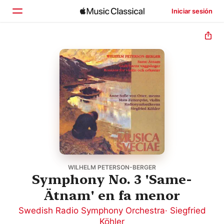
Iniciar sesión
Inicio
Explorar
Buscar
WILHELM PETERSON-BERGER
Symphony No. 3 'Same-
Ätnam' en fa menor
Swedish Radio Symphony Orchestra
·
Siegfried
Köhler