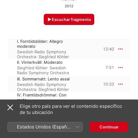
2012
Escuchar fragmento
I. Forntidsbilder: Allegro
moderato
12:40
Swedish Radio Symphony
Orchestra
·
Siegfried Köhler
II. Vinterkväll: Moderato
7:51
Siegfried Köhler
·
Swedish
Radio Symphony Orchestra
III. Sommarnatt: Lento assai
10:33
Swedish Radio Symphony
Orchestra
·
Siegfried Köhler
IV. Framtidsdrömmar: Con
moto
9:22
Swedish Radio Symphony
Elige otro país para ver el contenido específico
Orchestra
·
Siegfried Köhler
de tu ubicación
Estados Unidos (Español
Continuar
1 de marzo de 2012

México)
4 piezas, 40 minutos
