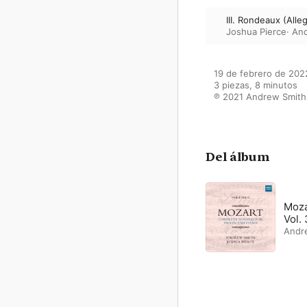
III. Rondeaux (Alle
Joshua Pierce
·
And
19 de febrero de 2022
3 piezas, 8 minutos

℗ 2021 Andrew Smith
Del álbum
Moza
Vol. 
Andr