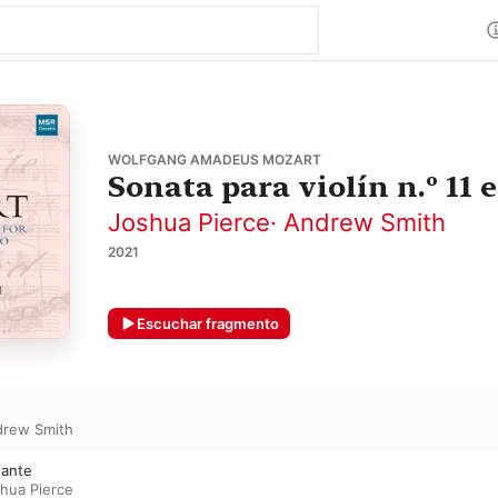
WOLFGANG AMADEUS MOZART
Sonata para violín n.º 11
Joshua Pierce
·
Andrew Smith
2021
Escuchar fragmento
rew Smith
dante
hua Pierce