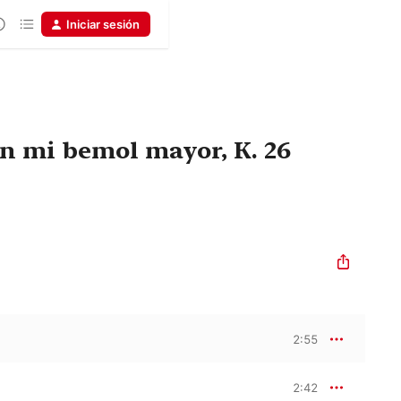
Iniciar sesión
 en mi bemol mayor, K. 26
2:55
2:42