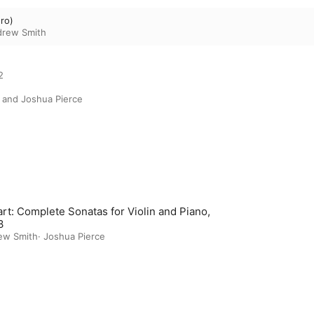
gro)
rew Smith


 and Joshua Pierce
rt: Complete Sonatas for Violin and Piano,
3
ew Smith
·
Joshua Pierce