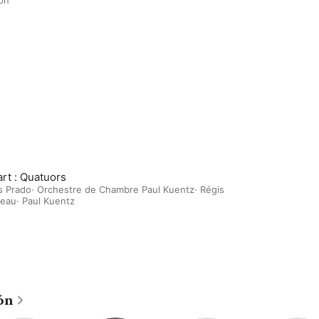
rt : Quatuors
s Prado
·
Orchestre de Chambre Paul Kuentz
·
Régis
eau
·
Paul Kuentz
ón