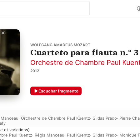
WOLFGANG AMADEUS MOZART
Cuarteto para flauta n.º 3
Orchestre de Chambre Paul Kuen
2012
Escuchar fragmento
s Manceau
·
Orchestre de Chambre Paul Kuentz
·
Gildas Prado
·
Pierre Cha
afy
e et variations)
bre Paul Kuentz
·
Régis Manceau
·
Paul Kuentz
·
Gildas Prado
·
Monique F
ron