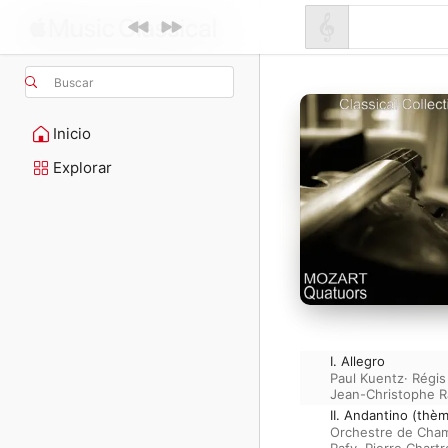
Buscar
Inicio
Explorar
I. Allegro
Paul Kuentz
·
Régi
Jean-Christophe R
II. Andantino (thèm
Orchestre de Cham
Rafy
·
Pierre Chart