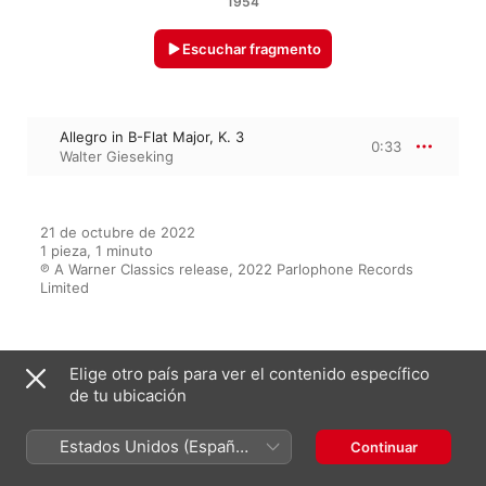
1954
Escuchar fragmento
Allegro in B-Flat Major, K. 3
0:33
Walter Gieseking
21 de octubre de 2022

1 pieza, 1 minuto

℗ A Warner Classics release, 2022 Parlophone Records 
Limited
Del álbum
Elige otro país para ver el contenido específico
de tu ubicación
Estados Unidos (Español
Continuar
Mozart: Piano Works, Vol. 1.
México)
Variations & Nannerl Notenbuch