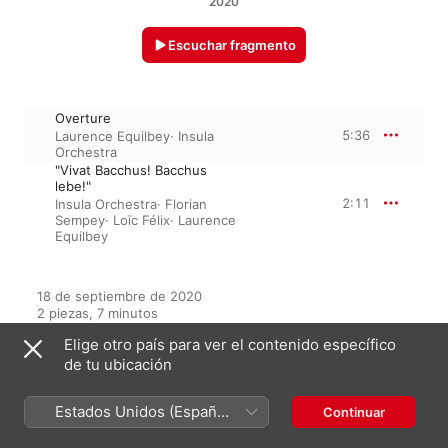
2020
Escuchar fragmento
Overture
5:36
Laurence Equilbey
·
Insula
Orchestra
"Vivat Bacchus! Bacchus
lebe!"
2:11
Insula Orchestra
·
Florian
Sempey
·
Loïc Félix
·
Laurence
Equilbey
18 de septiembre de 2020

2 piezas, 7 minutos

℗ 2020 ERDA under exclusive licence to Parlophone Records 
Elige otro país para ver el contenido específico
Limited, a Warner Music Group Company
de tu ubicación
Estados Unidos (Español
Continuar
Del álbum
México)