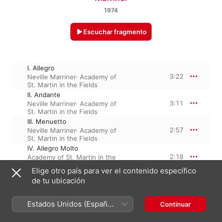
1974
Escuchar fragmento
I. Allegro
3:22
Neville Marriner
·
Academy of
St. Martin in the Fields
II. Andante
3:11
Neville Marriner
·
Academy of
St. Martin in the Fields
III. Menuetto
2:57
Neville Marriner
·
Academy of
St. Martin in the Fields
IV. Allegro Molto
2:18
Academy of St. Martin in the
Fields
·
Neville Marriner
Elige otro país para ver el contenido específico
de tu ubicación
1 de enero de 2005

Estados Unidos (Español
Continuar
4 piezas, 11 minutos

℗ This Compilation 2005 Decca Music Group Limited
México)