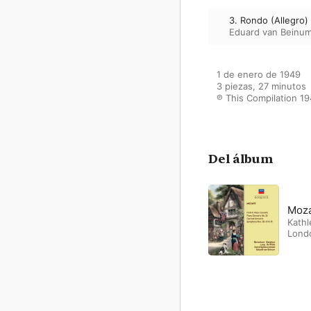
3. Rondo (Allegro)
Eduard van Beinu
1 de enero de 1949

3 piezas, 27 minutos

℗ This Compilation 19
Del álbum
Moza
Kath
Londo
Conc