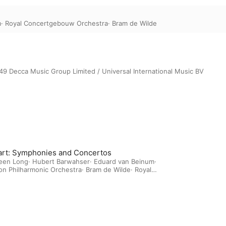
m
·
Royal Concertgebouw Orchestra
·
Bram de Wilde
49 Decca Music Group Limited / Universal International Music BV
rt: Symphonies and Concertos
leen Long
·
Hubert Barwahser
·
Eduard van Beinum
·
n Philharmonic Orchestra
·
Bram de Wilde
·
Royal
ertgebouw Orchestra
·
Phia Berghout