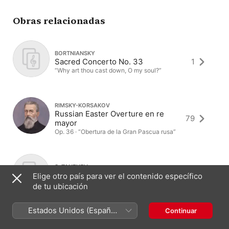
Obras relacionadas
BORTNIANSKY
Sacred Concerto No. 33
1
“Why art thou cast down, O my soul?”
RIMSKY-KORSAKOV
Russian Easter Overture en re
79
mayor
Op. 36 · “Obertura de la Gran Pascua rusa”
S. TANEYEV
At the Reading of a Psalm
2
Elige otro país para ver el contenido específico
Op. 36 · “Po prochtenii psalma”
de tu ubicación
Estados Unidos (Español
Continuar
México)
CHESNOKOV