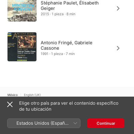
Stéphanie Paulet, Élisabeth
Geiger
2015 · 1 pieza · 8 min
Antonio Fringé, Gabriele
Cassone
1991 · 1 pieza · 7 min
México
English (UK)
Elige otro país para ver el contenido específico
Copyright © 2026
Apple Inc.
Todos los derechos reservados.
de tu ubicación
Términos del servicio de Internet
Apple Music y privacidad
Advertencia sobre cookies
Soporte
Comentarios
Estados Unidos (Español
Continuar
México)