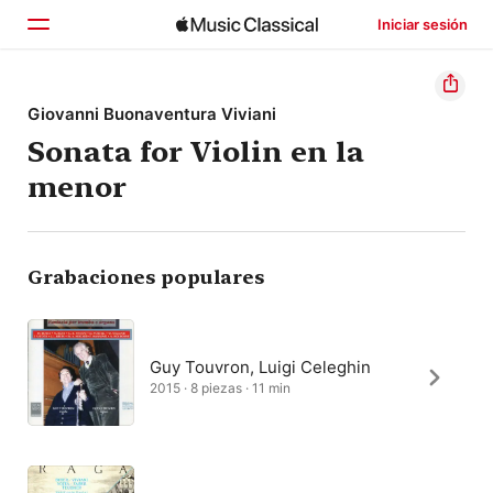
Iniciar sesión
Inicio
Giovanni Buonaventura Viviani
Sonata for Violin en la
Explorar
menor
Buscar
Grabaciones populares
Guy Touvron, Luigi Celeghin
2015 · 8 piezas · 11 min