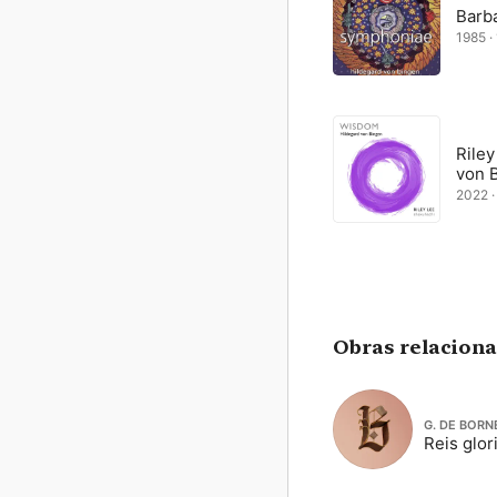
Barb
1985 · 
Riley
von 
2022 ·
Obras relacion
G. DE BORN
Reis glor