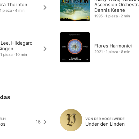
ara Thornton
Ascension Orchestr
Dennis Keene
1 pieza · 4 min
1995 · 1 pieza · 2 min
 Lee, Hildegard
Flores Harmonici
Bingen
2021 · 1 pieza · 8 min
 1 pieza · 10 min
adas
ELH
VON DER VOGELWEIDE
16
ios
Under den Linden