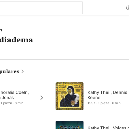
n
 diadema
pulares
horalis Coeln,
Kathy Theil, Dennis
a Jonas
Keene
 1 pieza · 8 min
1997 · 1 pieza · 6 min
Kathy Theil, Voices 