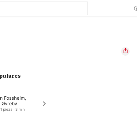
pulares
in Fossheim,
a Øvrebø
 1 pieza · 3 min