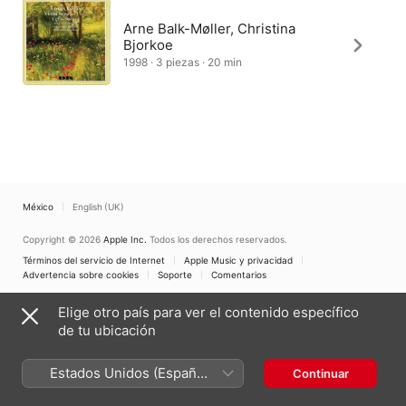
Arne Balk-Møller, Christina
Bjorkoe
1998 · 3 piezas · 20 min
México
English (UK)
Copyright © 2026
Apple Inc.
Todos los derechos reservados.
Términos del servicio de Internet
Apple Music y privacidad
Advertencia sobre cookies
Soporte
Comentarios
Elige otro país para ver el contenido específico
de tu ubicación
Estados Unidos (Español
Continuar
México)