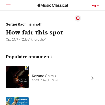
Log in
Home
Sergei Rachmaninoff
How fair this spot
Ontdek
Op. 21/7 · “Zdes′ khorosho”
Zoek
Populaire opnamen
Kazune Shimizu
2009 · 1 track · 3 min.