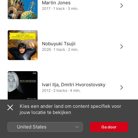
Martin Jones
2017 · 1 track · 3 min.
Nobuyuki Tsujii
2026 · 1 track · 2 min.
Ivari Ilja, Dmitri Hvorostovsky
2012 · 2 tracks · 4 min.
Kies een ander land om content specifiek voor
jouw locatie te bekijken
Marie Sophie Hauzel, Jan Vogler
United States
Ga door
2026 · 1 track · 1 min.