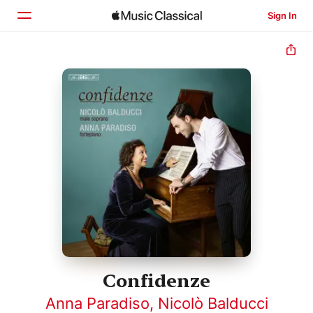
Sign In
Home
Browse
Search
Confidenze
Anna Paradiso
,
Nicolò Balducci