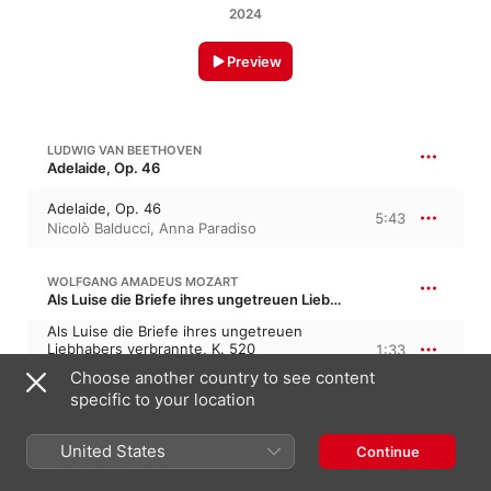
2024
Preview
LUDWIG VAN BEETHOVEN
Adelaide, Op. 46
Adelaide, Op. 46
5:43
Nicolò Balducci
,
Anna Paradiso
WOLFGANG AMADEUS MOZART
Als Luise die Briefe ihres ungetreuen Liebhabers verbrannte, K. 520, KV 520 · “As Louise Was Burning the Letters of Her Unfaithful Lover”
Als Luise die Briefe ihres ungetreuen
Liebhabers verbrannte, K. 520
1:33
Nicolò Balducci
,
Anna Paradiso
Choose another country to see content
specific to your location
WOLFGANG AMADEUS MOZART
Abendempfindung an Laura, K. 523, KV 523 · “Evening Feeling”
United States
Continue
Abendempfindung an Laura, K. 523
4:22