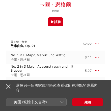
卡爾 · 恩格爾
1990
試聽
羅伯特・舒曼
52:22
故事曲集, Op. 21
No. 1 in F Major, Markirt und kräftig
6:11
卡爾 · 恩格爾
No. 2 in D Major, Ausserst rasch und mit
Bravour
5:27
卡爾 · 恩格爾
No. 3 in D Major, Leicht und mit Humor
5:28
選擇另一個國家或地區來查看你所在地點的專屬內
卡爾 · 恩格爾
容
No. 4 in D Major, Ballmassig. Sehr munter
3:23
卡爾 · 恩格爾
美國 (繁體中文台灣)
繼續
No. 5 in D Major, Rauschend und festlich
9:52