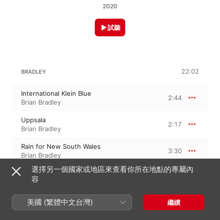
2020
試聽
22:02
BRADLEY
International Klein Blue
2:44
Brian Bradley
Uppsala
2:17
Brian Bradley
Rain for New South Wales
3:30
Brian Bradley
選擇另一個國家或地區來查看你所在地點的專屬內
Warren, Minnesota
3:04
容
Brian Bradley
Sunlight in Los Angeles
美國 (繁體中文台灣)
繼續
2:54
Brian Bradley