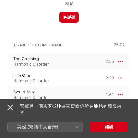
2018
試聽
35:02
ÁLVARO FÉLIX GÓMEZ MASIP
The Crossing
2:55
Harmonic Disorder
Film One
2:30
Harmonic Disorder
Sweet May
1:51
Harmonic Disorder
選擇另一個國家或地區來查看你所在地點的專屬內
Melodia Para Claudia
3:54
容
Harmonic Disorder
Happy Week
美國 (繁體中文台灣)
繼續
3:23
Harmonic Disorder