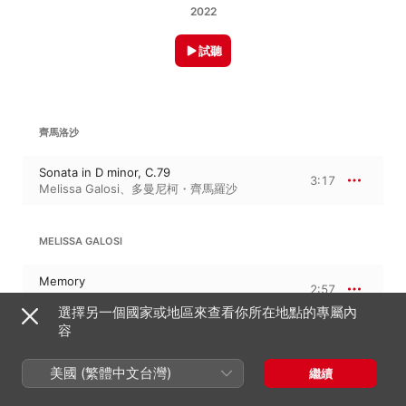
2022
試聽
齊馬洛沙
Sonata in D minor, C.79
3:17
Melissa Galosi
、
多曼尼柯・齊馬羅沙
MELISSA GALOSI
Memory
2:57
Melissa Galosi
選擇另一個國家或地區來查看你所在地點的專屬內
容
齊馬洛沙
美國 (繁體中文台灣)
繼續
Sonata in E flat major, C.37
2:28