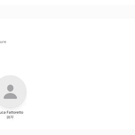
ture
uca Fattoretto
鋼琴