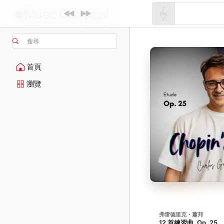
搜尋
首頁
瀏覽
弗雷德里克・蕭邦
12 首練習曲, Op. 25