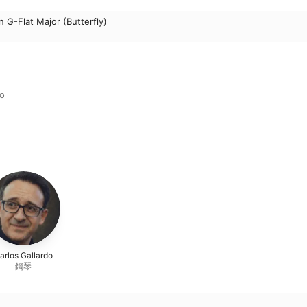
n G-Flat Major (Butterfly)
do
arlos Gallardo
鋼琴