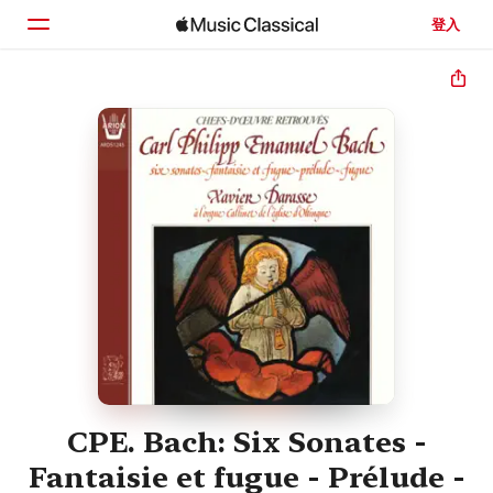
登入
首頁
瀏覽
搜尋
CPE. Bach: Six Sonates -
Fantaisie et fugue - Prélude -