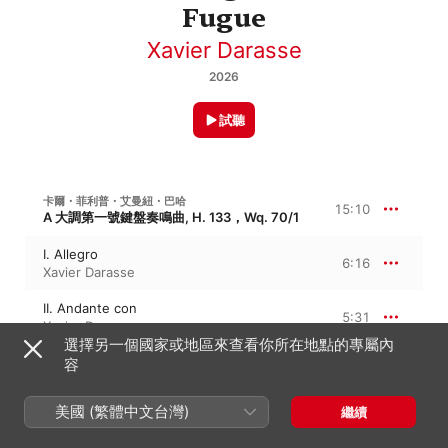
Fugue
Xavier Darasse
2026
試聽
卡爾・菲利普・艾曼紐・巴哈
15:10
A 大調第一號鍵盤奏鳴曲, H. 133，Wq. 70/1
I. Allegro
6:16
Xavier Darasse
II. Andante con
5:31
Xavier Darasse
選擇另一個國家或地區來查看你所在地點的專屬內
III. Allegretto
容
3:22
Xavier Darasse
美國 (繁體中文台灣)
繼續
卡爾・菲利普・艾曼紐・巴哈
降 B 大調第二號奏鳴曲, H. 584，Wq. 158