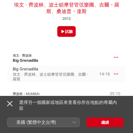
埃文 · 齊波林
、
波士頓摩登管弦樂團
、
吉爾・羅
斯
、
桑迪普・達斯
2012
試聽
埃文 · 齊波林
Big Grenadilla
Big Grenadilla
14:16
埃文 · 齊波林
、
波士頓摩登管弦樂團
、
吉爾・
羅斯
35:10
齊波林：MUMBAI
選擇另一個國家或地區來查看你所在地點的專屬內
I. —
容
17:41
吉爾・羅斯
、
波士頓摩登管弦樂團
、
桑迪普・
達斯
II. —
美國 (繁體中文台灣)
繼續
7:07
桑迪普・達斯
、
波士頓摩登管弦樂團
、
吉爾・
羅斯