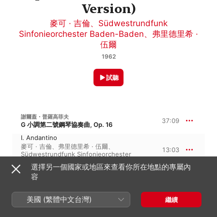
Version)
麥可 · 吉倫
、
Südwestrundfunk
Sinfonieorchester Baden-Baden
、
弗里德里希 ·
伍爾
1962
試聽
謝爾蓋・普羅高菲夫
37:09
G 小調第二號鋼琴協奏曲, Op. 16
I. Andantino
麥可 · 吉倫
、
弗里德里希 · 伍爾
、
13:03
Südwestrundfunk Sinfonieorchester
Baden-Baden
選擇另一個國家或地區來查看你所在地點的專屬內
II. Scherzo. Vivace
容
弗里德里希 · 伍爾
、
麥可 · 吉倫
、
3:04
Südwestrundfunk Sinfonieorchester
Baden-Baden
美國 (繁體中文台灣)
繼續
III. Intermezzo. Allegro moderato
Südwestrundfunk Sinfonieorchester
7:50