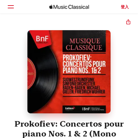
登入
首頁
瀏覽
搜尋
Prokofiev: Concertos pour
piano Nos. 1 & 2 (Mono