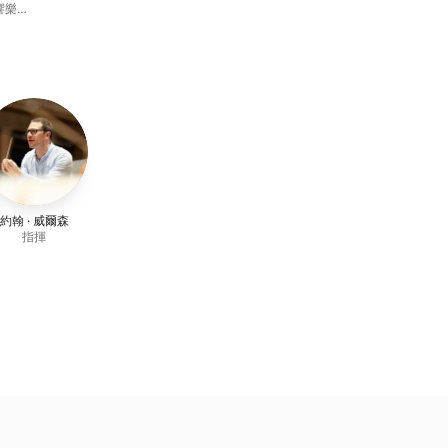
響樂
horus
約翰 · 威爾森
指揮