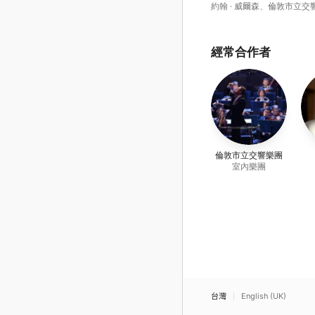
約翰 · 威爾森
、
倫敦市立交
團
、
Sinfonia of London C
經常合作者
倫敦市立交響樂團
室內樂團
台灣
English (UK)