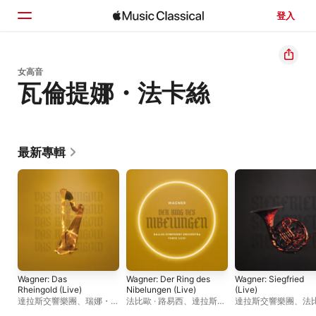
登入
首頁
女高音
瓦倫提娜・法卡絲
瀏覽
搜尋
最新專輯
Wagner: Das
Wagner: Der Ring des
Wagner: Siegfried
Rheingold (Live)
Nibelungen (Live)
(Live)
達拉斯交響樂團
、
瑞娜・托
法比歐 · 路易西
、
達拉斯交
達拉斯交響樂團
、
法比
頓
、
Tomás Tomásson
、
響樂團
路易西