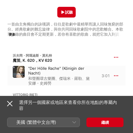
試聽
一首由主角獨白的詠嘆調，往往是歌劇中最精華而讓人回味無窮的部
分。經典歌劇的難忘旋律，與你共同回味歌劇院中的悲歡離合。本歌
單收錄的曲目會不定期更新，若你有喜歡的歌曲，就把它加入到資料
更多
庫吧！
沃夫岡・阿瑪迪斯・莫札特
魔笛, K. 620，KV 620
"Der Hölle Rache" (Königin der
Nacht)
3:01
和聲圈環古樂團
、
傑瑞米 · 羅勒
、
黛
安娜・史姆勞
VITTORIO RIETI
夢遊女, The Sleepwalker
選擇另一個國家或地區來查看你所在地點的專屬內
容
Sovra il sen
4:10
Kurt Eichorn
、
慕尼黑廣播管弦樂
團
、
艾迪塔 · 葛貝洛娃
美國 (繁體中文台灣)
繼續
賈科莫・浦契尼