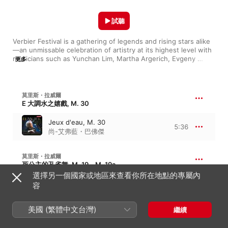
試聽
Verbier Festival is a gathering of legends and rising stars alike
—an unmissable celebration of artistry at its highest level with 
musicians such as Yunchan Lim, Martha Argerich, Evgeny 
更多
Kissin or Mischa Maisky... Discover here our line-up this 
summer!
莫里斯・拉威爾
E 大調水之嬉戲, M. 30
Jeux d'eau, M. 30
5:36
尚-艾弗藍・巴佛傑
莫里斯・拉威爾
死公主的孔雀舞, M. 19，M. 19a
選擇另一個國家或地區來查看你所在地點的專屬內
Pavane pour une infante
容
défunte, M. 19
5:54
尚-艾弗藍・巴佛傑
美國 (繁體中文台灣)
繼續
G. 蓋希文