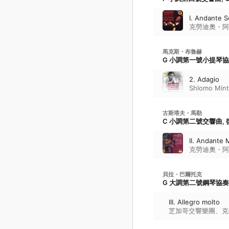
I. Andante 
克勞迪奧・阿
馬克斯・布魯赫
G 小調第一號小提琴協奏曲
2. Adagio
Shlomo Mint
古斯塔夫・馬勒
C 小調第二號交響曲,
II. Andante
克勞迪奧・阿
貝拉・巴爾托克
G 大調第二號鋼琴協奏曲, 
III. Allegro molto
芝加哥交響樂團
、
克