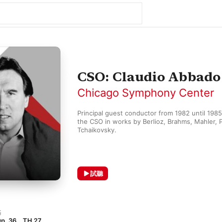
CSO: Claudio Abbado
Chicago Symphony Center
Principal guest conductor from 1982 until 1985
the CSO in works by Berlioz, Brahms, Mahler, P
Tchaikovsky.
試聽
基
. 36，TH 27