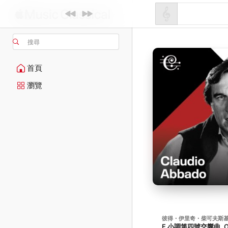
搜尋
首頁
瀏覽
彼得・伊里奇・柴可夫斯
F 小調第四號交響曲, Op