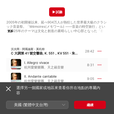
試聽
2005年の初開催以来、延べ904万⼈が熱狂した世界最⼤級のクラシ
ック⾳楽祭。「Mémoires(メモワール) ――音楽の時空旅行」とい
う2025年のテーマは⽂化と創造の素晴らしい中⼼部となった「都
更多
市」の⾳楽の記憶を世紀ごとに語ります。

対象公演番号：【122】【213】【243】など
沃夫岡・阿瑪迪斯・莫札特
28:42
C 大調第 41 號交響曲, K. 551，KV 551・朱比特交響曲
Ⅰ. Allegro vivace
8:31
杭州愛樂樂團
、
天之籟音樂
Ⅱ. Andante cantabile
9:05
杭州愛樂樂團
、
天之籟音樂
選擇另一個國家或地區來查看你所在地點的專屬內
Ⅲ. Menuetto: Allegretto – Trio
容
4:41
杭州愛樂樂團
、
天之籟音樂
Ⅳ. Molto allegro
美國 (繁體中文台灣)
繼續
6:23
杭州愛樂樂團
、
天之籟音樂