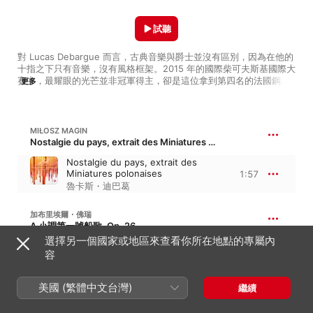
試聽
對 Lucas Debargue 而言，古典音樂與爵士並沒有區別，因為在他的
十指之下只有音樂，沒有風格框架。2015 年的國際柴可夫斯基國際大
賽中，最耀眼的光芒並非冠軍得主，卻是這位拿到第四名的法國鋼琴
更多
家 Lucas Debargue，他在比賽中展現出的超凡才華與魅力，以及令
人驚豔的創造力與詮釋，成為當年度最受注目的參賽者。若說起 
Lucas Debargue 的音樂學習歷程更是一波三折，雖從 11 歲學習鋼
琴，但中途卻放棄跑去玩爵士樂，直到二十歲時才重新拾回對鋼琴的
MIŁOSZ MAGIN
熱情，直到他參加大賽之前，竟僅僅只有四年左右的彈琴經歷，實在
Nostalgie du pays, extrait des Miniatures polonaises
有著是令人無法置信的天賦才華。但也由於 Lucas Debargue 在音樂
Nostalgie du pays, extrait des
旅程上並非全然走在正統教育體系之中，也讓他的音樂視野更加寬廣
Miniatures polonaises
1:57
自由，對他而言，無論是巴哈、蕭邦、李斯特、抑或是拉威爾，其中
魯卡斯・迪巴葛
都存在著對音樂的即興自由成分，因此在他的詮釋之下，這些音樂都
有著與眾不同的樣貌。本歌單精選一系列 Lucas Debargue 的出色錄
音作品，在這些經典之中聽見創意，在他的指尖聽見自由揮灑的靈
加布里埃爾・佛瑞
魂。
A 小調第一號船歌, Op. 26
選擇另一個國家或地區來查看你所在地點的專屬內
Barcarolle No. 1 in A Minor, Op.
容
26
4:11
魯卡斯・迪巴葛
美國 (繁體中文台灣)
繼續
愛德華・葛利格
抒情小品集、第四冊, Op. 47