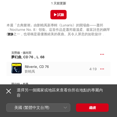
1 天前更新
試聽
本週「古典樂潮」由劉曉禹新專輯《Lunaris》的開場曲——蕭邦
〈Nocturne No. 8〉領銜。這首作品是蕭邦最溫柔、最富詩意的鋼琴
傑作之一，也堪稱是最優雅絕美的夜曲。其令人屏息的如歌旋律，在
更多
劉曉禹無懈可擊的控制力與深刻的演繹下，更顯動人心弦。

「以蕭邦的夜曲開場，像是一種宣言。」劉曉禹告訴 Apple Music 古
典樂：「對我來說，蕭邦一直是非常特別的作曲家。每次演奏時，最
克勞德・德布西
迷人之處在於，這首曲子有太多種詮釋方式，每一次的感覺都會不一
夢幻曲, CD 76，L. 68
樣。」

Rêverie, CD 76
4:19
本歌單定期更新，若有打動你的樂曲，別忘了將其加入資料庫。
劉曉禹
羅伯特・舒曼
降 E 大調第三號交響曲, Op. 97・萊茵
選擇另一個國家或地區來查看你所在地點的專屬內
容
II. Scherzo. Sehr mäßig
6:34
古斯塔沃 · 杜達美
、
洛杉磯愛樂
美國 (繁體中文台灣)
繼續