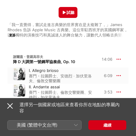
試聽
「我一直覺得，嘗試走進古典樂的世界實在是太複雜了，」James 
Rhodes 告訴 Apple Music 古典樂。這位常駐西班牙的英國鋼琴家，
以其獨特的演奏技巧和真誠迷人的舞台魅力，讓數代人領略古典樂的
更多
妙趣。然而他也承認，古典入門對許多人來說依舊是道難題。他說
道：「到底該從哪裡開始呢？你面前是汪洋般的選擇，即使知道自己
想聽哪首曲子，也會發現有多達 82 種不同錄音版本等著你。」

謝爾蓋・普羅高菲夫
14:06
Rhodes 的解方並不僅僅是推薦普通的經典，而是精選出真正打動他
降 D 大調第一號鋼琴協奏曲, Op. 10
內心與思想的佳作，希望你也能有所感觸。「這是一份長達兩個半小
I. Allegro brioso
時的曲目單，裡面不只有令人驚嘆的必聽之作，還有能改變人生的樂
6:09
賽門・拉圖爵士
、
安德烈 · 加伏里洛
曲，而且每首都由我心目中最合適的音樂家演奏。」

夫
、
倫敦交響樂團
從普羅高菲夫的《第一號鋼琴協奏曲》開始，由 Andrei Gavrilov 演
II. Andante assai
繹，Rhodes 形容此版本「能量澎湃，直擊人心，令人難以忘懷」。
3:53
賽門・拉圖爵士
、
倫敦交響樂團
、
安
接著是 Glenn Gould 演奏巴哈的《鍵盤協奏曲》——「別跟我說有更
德烈 · 加伏里洛夫
好的版本」，還有貝多芬的傑作，由傳奇大提琴家 Mischa Maisky 與
III. Allegro scherzando
選擇另一個國家或地區來查看你所在地點的專屬內
鋼琴家 Martha Argerich 共同詮釋。

4:03
倫敦交響樂團
、
安德烈 · 加伏里洛
容
夫
、
賽門・拉圖爵士
在史克里亞賓令人陶醉的《鋼琴協奏曲》之後，來到了布魯克納《第
七號交響曲》第一樂章，可謂整張曲單的心靈高峰。「這可能會成為
美國 (繁體中文台灣)
繼續
路德維希・范・貝多芬
你人生的分水嶺，」Rhodes 表示：「安靜坐下，關掉手機，給自己 
8:22
A 大調第三號大提琴奏鳴曲, Op. 69
20 分鐘，沉浸在這開場樂章中。去感受它激起的情緒，去哭泣與吶