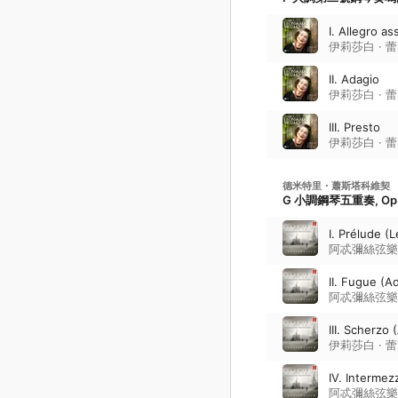
I. Allegro as
伊莉莎白 · 
II. Adagio
伊莉莎白 · 
III. Presto
伊莉莎白 · 
德米特里・蕭斯塔科維契
G 小調鋼琴五重奏, Op.
I. Prélude (
阿忒彌絲弦樂
II. Fugue (A
阿忒彌絲弦樂
III. Scherzo 
伊莉莎白 · 
IV. Intermez
阿忒彌絲弦樂