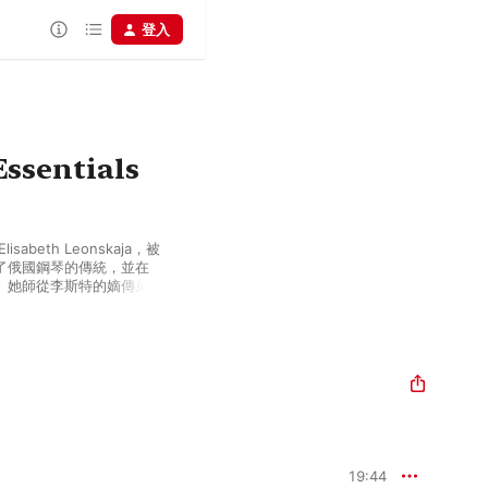
登入
Essentials
eth Leonskaja，被
了俄國鋼琴的傳統，並在
。她師從李斯特的嫡傳弟
密切合作並且留下膾炙人口的莫
。她演奏穆索斯基、柴可夫
作演奏拉赫曼尼諾夫，都用明亮的
舒伯特、貝多芬、布拉姆
本質，並且用別具靈性的
、阿班·貝爾格四重奏、
足、展現亮麗的火花，與男
如同身處劇場一般。她的錄音精
19:44