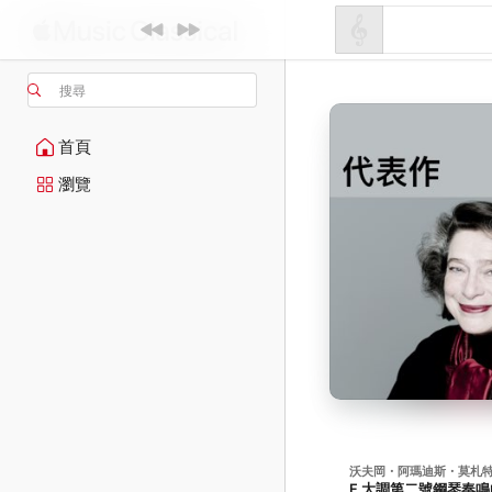
搜尋
首頁
瀏覽
沃夫岡・阿瑪迪斯・莫札
F 大調第二號鋼琴奏鳴曲, K