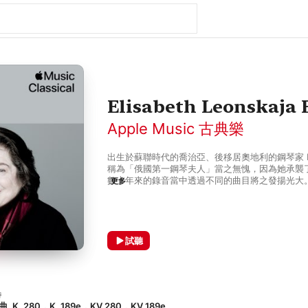
Elisabeth Leonskaja 
Apple Music 古典樂
出生於蘇聯時代的喬治亞、後移居奧地利的鋼琴家 Elisab
稱為「俄國第一鋼琴夫人」當之無愧，因為她承襲
數十年來的錄音當中透過不同的曲目將之發揚光大
更多
子 Yakov Milstein，曾經和鋼琴大師李希特
札特鋼琴奏鳴曲錄音 (葛利格改編的雙鋼琴版本)
斯基，或是與大提琴家 Heinrich Schiff 合
音色展現絢爛的技巧、磅礴的氣勢；在她的手下，
斯的作品也特別清晰，帶我們重新認識音樂大師的
試聽
心境詮釋他們晚期的作品。她和鮑羅定弦樂四重奏
Artemis 四重奏合作錄製的室內樂作品，張力十
中音 Matthias Goerne 合作的藝術歌曲令人
選，絕對是不容錯過的當代鋼琴音樂史。
特
. 280，K. 189e，KV 280，KV 189e