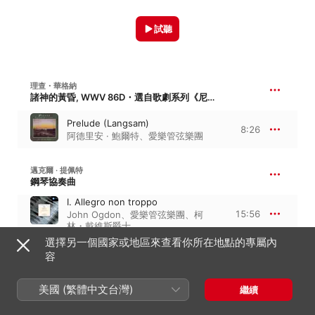
試聽
理查・華格納
諸神的黃昏, WWV 86D・選自歌劇系列《尼布龍根的指環》
Prelude (Langsam)
8:26
阿德里安 · 鮑爾特
、
愛樂管弦樂團
邁克爾 · 提佩特
鋼琴協奏曲
I. Allegro non troppo
15:56
John Ogdon
、
愛樂管弦樂團
、
柯
林・戴維斯爵士
選擇另一個國家或地區來查看你所在地點的專屬內
容
安東 · 魏本
六首小品, Op. 6
美國 (繁體中文台灣)
繼續
6 Pieces for Large Orchestra, Op. 6
10:53
Othmar Mága
、
德國紐倫堡交響樂團