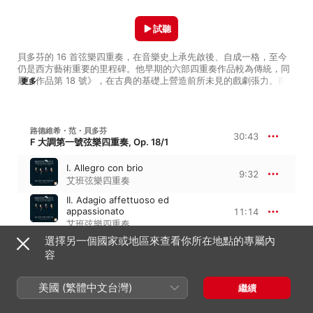
試聽
貝多芬的 16 首弦樂四重奏，在音樂史上承先啟後、自成一格，至今
仍是西方藝術重要的里程碑。他早期的六部四重奏作品較為傳統，同
屬《作品第 18 號》，在古典的基礎上營造前所未見的戲劇張力。而
更多
所謂「中期」的弦樂四重奏，包括三首貝多芬在維也納寫給俄羅斯大
使的《Rasumovsky》四重奏，以及《第 74 號》「豎琴」和《第 95 
號》「嚴肅」。貝多芬最後的晚期的四重奏，則是六首跨越陳規、超
凡入聖的作品，開啟了全新的音響世界，直到今日聽起來都毫不過
路德維希・范・貝多芬
30:43
時。
F 大調第一號弦樂四重奏, Op. 18/1
I. Allegro con brio
9:32
艾班弦樂四重奏
II. Adagio affettuoso ed
appassionato
11:14
艾班弦樂四重奏
選擇另一個國家或地區來查看你所在地點的專屬內
III. Scherzo. Allegro molto
3:17
容
艾班弦樂四重奏
IV. Allegro
美國 (繁體中文台灣)
6:37
繼續
艾班弦樂四重奏