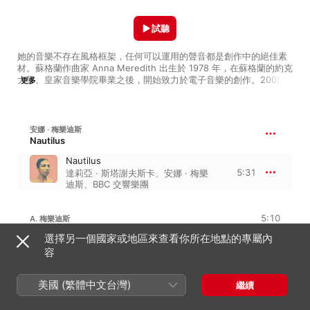
試聽
她的音樂不存在風格框架，任何可以運用的聲音都是創作中的絕佳素
材。蘇格蘭作曲家 Anna Meredith 出生於 1978 年，在蘇格蘭的約克
大學、皇家音樂學院畢業之後，開始致力於電子音樂的創作。2008 
更多
年她為電視節目《Last Night of the Proms》製作配樂之後，便開始
受到眾多領域的關注，甚至成為 BBC 蘇格蘭交響樂團的常駐作曲家。
在 2012 年她發行首張 EP《Black Prince Fury》，以俏皮輕巧的節
拍與合成器聲響打造出令人耳目一新的風格。在 2016 年她推出了個
安娜 · 梅樂迪斯
人首張專輯《Varmints》，將原本的電子樂器聲響與原聲樂器結合，
Nautilus
拓展了聲音創造的可能。2018 年所發行的《ANNO》則是將維瓦第的
Nautilus
《四季》重新解構組合，進行一次大膽的創新實驗，而她於 2019 年
5:31
達莉亞 · 斯塔謝夫斯卡
、
安娜 · 梅樂
推出的《Fibs》，更是加入了搖滾與龐克的元素，讓整體的電子音樂
迪斯
、
BBC 交響樂團
氛圍愈加飽滿。Anna Meredith 的創作涵蓋極為廣泛的風格類型，當
代古典、藝術流行、電子、實驗搖滾都囊括其中，因此，不僅她的作
品被用作許多影視的配樂，她本人更是受到時尚、視覺藝術等領域所
5:10
A. 梅樂迪斯
青睞。本歌單精選 Anna Meredith 的創意作品，其中包括她為電影
《八年級生》所創作的配樂原聲帶。聆聽這位電子音樂奇才的靈感妙
選擇另一個國家或地區來查看你所在地點的專屬內
想，不斷被她的創意衝擊感官。
Waterfall
容
2:07
安娜 · 梅樂迪斯
Blackfriars (String Quartet
美國 (繁體中文台灣)
繼續
Version)
3:03
安娜 · 梅樂迪斯
、
Ligeti Quartet