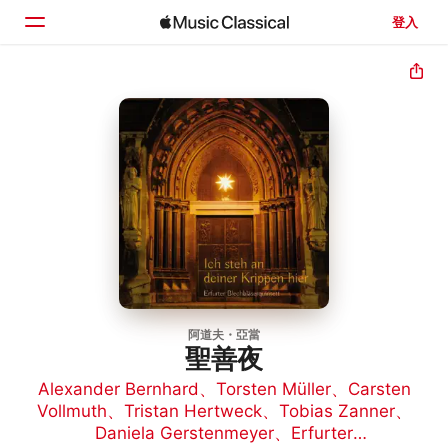
登入
首頁
瀏覽
搜尋
阿道夫・亞當
聖善夜
Alexander Bernhard
、
Torsten Müller
、
Carsten
Vollmuth
、
Tristan Hertweck
、
Tobias Zanner
、
Daniela Gerstenmeyer
、
Erfurter