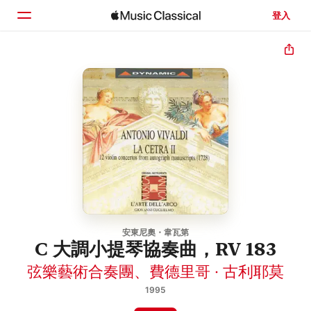
登入
首頁
瀏覽
搜尋
安東尼奧・韋瓦第
C 大調小提琴協奏曲，RV 183
弦樂藝術合奏團
、
費德里哥 · 古利耶莫
1995