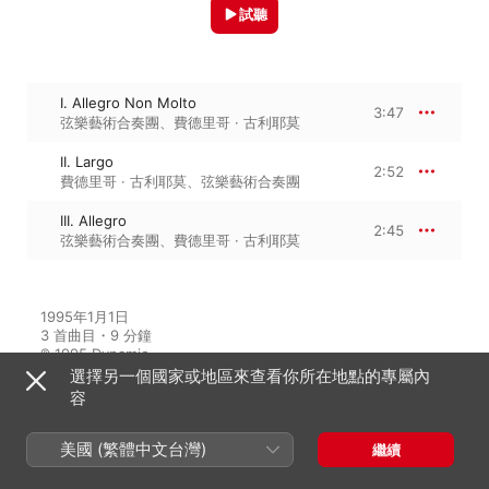
試聽
I. Allegro Non Molto
3:47
弦樂藝術合奏團
、
費德里哥 · 古利耶莫
II. Largo
2:52
費德里哥 · 古利耶莫
、
弦樂藝術合奏團
III. Allegro
2:45
弦樂藝術合奏團
、
費德里哥 · 古利耶莫
1995年1月1日

3 首曲目・9 分鐘

℗ 1995 Dynamic
選擇另一個國家或地區來查看你所在地點的專屬內
容
來自專輯
美國 (繁體中文台灣)
繼續