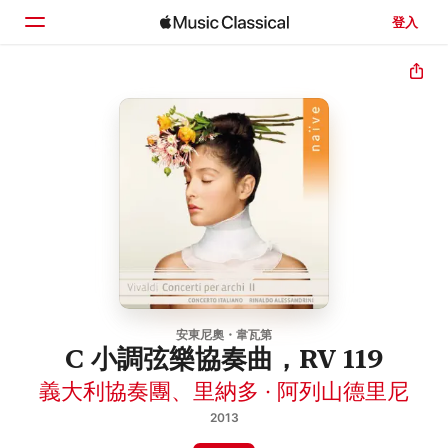
登入
首頁
瀏覽
搜尋
安東尼奧・韋瓦第
C 小調弦樂協奏曲，RV 119
義大利協奏團
、
里納多 · 阿列山德里尼
2013