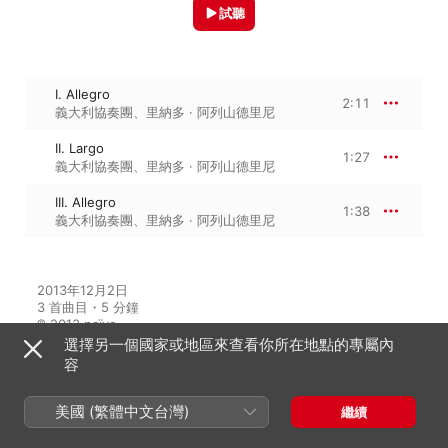
試聽
I. Allegro
2:11
義大利協奏團
、
里納多 · 阿列山德里尼
II. Largo
1:27
義大利協奏團
、
里納多 · 阿列山德里尼
III. Allegro
1:38
義大利協奏團
、
里納多 · 阿列山德里尼
2013年12月2日

3 首曲目・5 分鐘

℗ 2013 naïve
選擇另一個國家或地區來查看你所在地點的專屬內
容
來自專輯
美國 (繁體中文台灣)
繼續