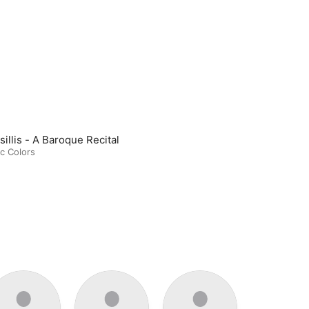
Chrysillis - A Baroque Recital
c Colors