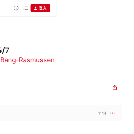
登入
/7
 Bang-Rasmussen
1:44