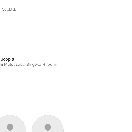
 Co.,Ltd.
ucopia
hi Matsuzaki
、
Shigeko Hiroumi