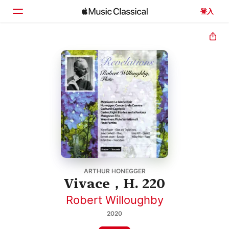
登入
首頁
瀏覽
搜尋
ARTHUR HONEGGER
Vivace，H. 220
Robert Willoughby
2020