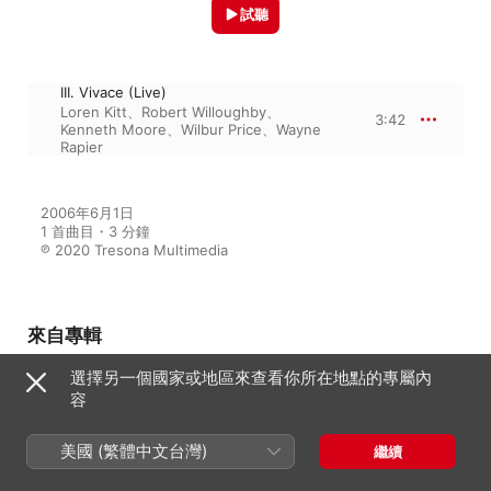
試聽
III. Vivace (Live)
Loren Kitt
、
Robert Willoughby
、
3:42
Kenneth Moore
、
Wilbur Price
、
Wayne
Rapier
2006年6月1日

1 首曲目・3 分鐘

℗ 2020 Tresona Multimedia
來自專輯
選擇另一個國家或地區來查看你所在地點的專屬內
容
Revelations
Robert Willoughby
美國 (繁體中文台灣)
繼續