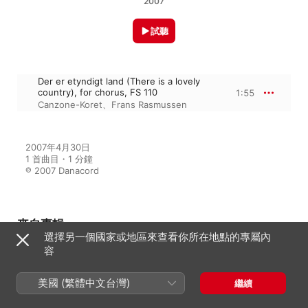
2007
試聽
Der er etyndigt land (There is a lovely
country), for chorus, FS 110
1:55
Canzone-Koret
、
Frans Rasmussen
2007年4月30日

1 首曲目・1 分鐘

℗ 2007 Danacord
來自專輯
選擇另一個國家或地區來查看你所在地點的專屬內
容
Nielsen: Complete Works for a
美國 (繁體中文台灣)
繼續
Capella Choir
Canzone-Koret
、
Frans Rasmussen