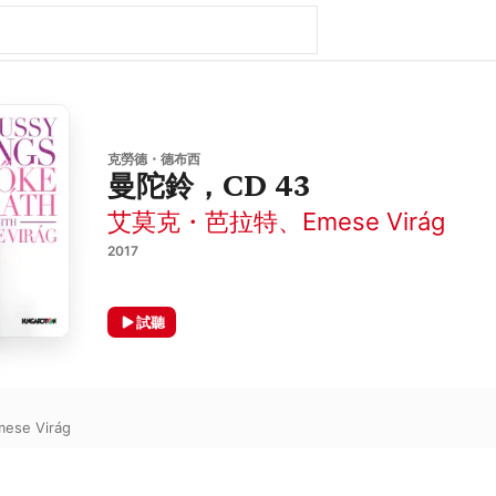
克勞德・德布西
曼陀鈴，CD 43
艾莫克・芭拉特
、
Emese Virág
2017
試聽
mese Virág