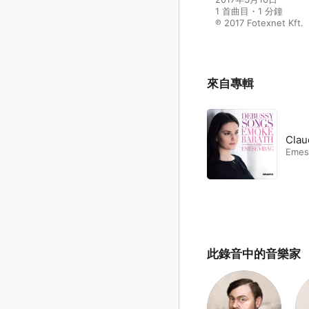
1 首曲目・1 分鐘

℗ 2017 Fotexnet Kft.
來自專輯
Clau
Emes
此錄音中的音樂家