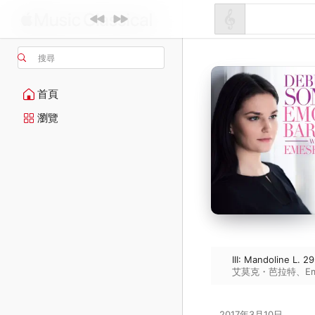
搜尋
首頁
瀏覽
III: Mandoline L. 29
艾莫克・芭拉特
、
E
2017年3月10日
